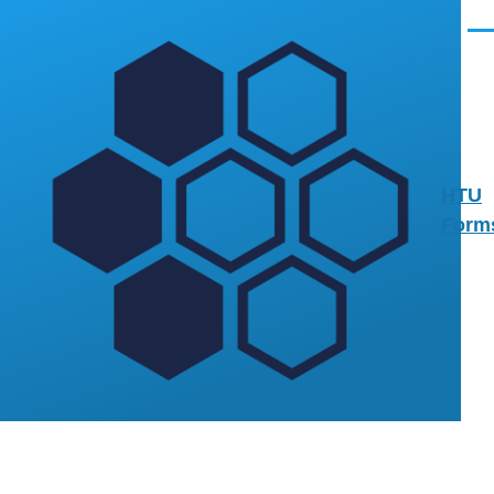
Direkt zum Inhalt
Men
HTU
Form