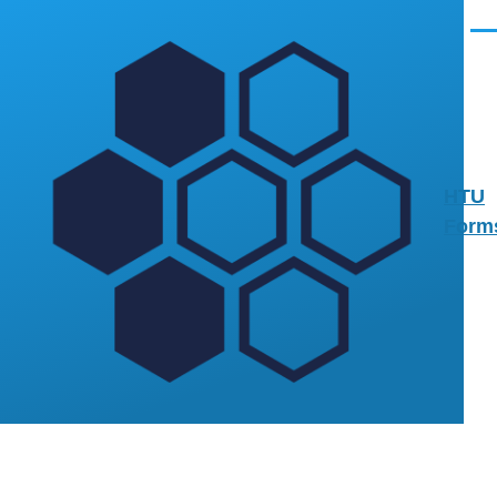
Direkt zum Inhalt
Men
HTU
Form