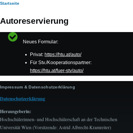
Pfadnavigation
Startseite
Autoreservierung
Statusmeldung
Neues Formular:
Privat:
https://htu.at/auto/
Für Stv./Kooperationspartner:
https://htu.at/fuer-stv/auto/
Impressum & Datenschutzerklärung
Datenschutzerklärung
Herausgeberin:
Hochschülerinnen- und Hochschülerschaft an der Technischen
Universität Wien (Vorsitzende: Astrid Albrecht-Kramreiter)