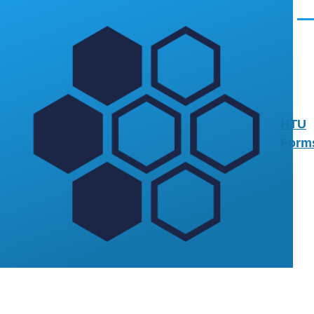
Direkt zum Inhalt
Men
HTU
Form