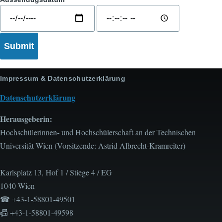
Aussendugsdatum:
Aussendugsdatum:
Date
Time
Impressum & Datenschutzerklärung
Datenschutzerklärung
Herausgeberin:
Hochschülerinnen- und Hochschülerschaft an der Technischen
Universität Wien (Vorsitzende: Astrid Albrecht-Kramreiter)
Karlsplatz 13, Hof 1 / Stiege 4 / EG
1040 Wien
☎ +43-1-58801-49501
📠 +43-1-58801-49598